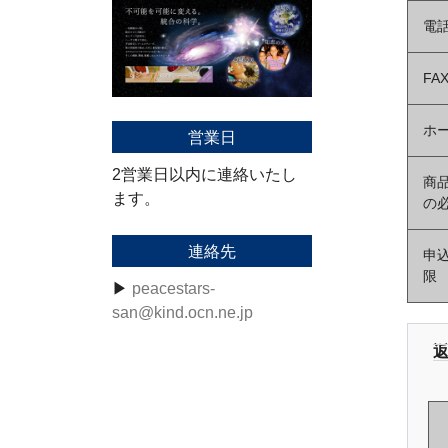
電
FA
ホ
営業日
2営業日以内に連絡いたし
商
ます。
の
連絡先
申
限
▶
peacestars-
san@kind.ocn.ne.jp