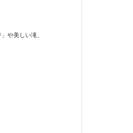
ジ」や美しい滝、
。
！