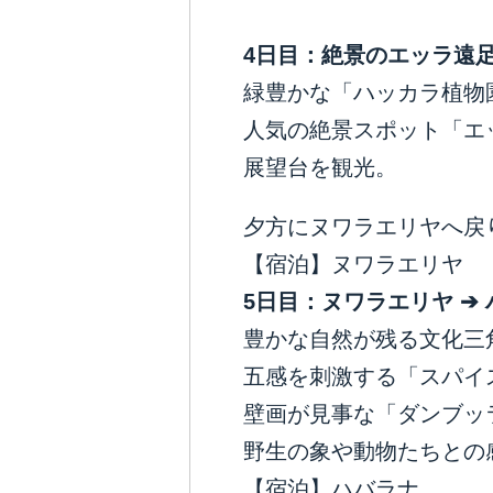
4
日目：絶景のエッラ遠
緑豊かな「ハッカラ植物
人気の絶景スポット「エ
展望台を観光。
夕方にヌワラエリヤへ戻
【宿泊】ヌワラエリヤ
5
日目：ヌワラエリヤ
➔
豊かな自然が残る文化三
五感を刺激する「スパイ
壁画が見事な「ダンブッ
野生の象や動物たちとの
【宿泊】ハバラナ