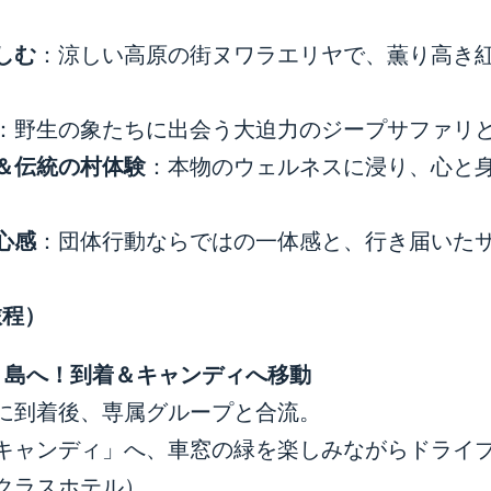
しむ
：涼しい高原の街ヌワラエリヤで、薫り高き
：野生の象たちに出会う大迫力のジープサファリ
＆伝統の村体験
：本物のウェルネスに浸り、心と
心感
：団体行動ならではの一体感と、行き届いた
旅程）
く島へ！到着＆キャンディへ移動
に到着後、専属グループと合流。
キャンディ」へ、車窓の緑を楽しみながらドライ
クラスホテル）