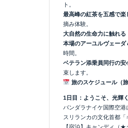
ト。
最高峰の紅茶を五感で楽
摘み体験。
大自然の生命力に触れる
本場のアーユルヴェーダ
時間。
ベテラン添乗員同行の安
束します。
旅のスケジュール（
1
日目：ようこそ、光輝
バンダラナイケ国際空港
スリランカの文化首都「
【宿泊】キャンディ（★