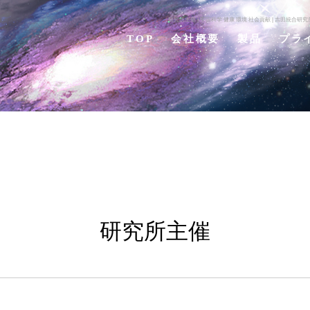
研究所主催 | 宇宙科学 健康 環境 社会貢献 | 吉田統
TOP
会社概要
製品
プラ
研究所主催