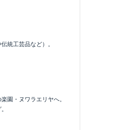
や伝統工芸品など）。
の楽園・ヌワラエリヤへ。
グ。