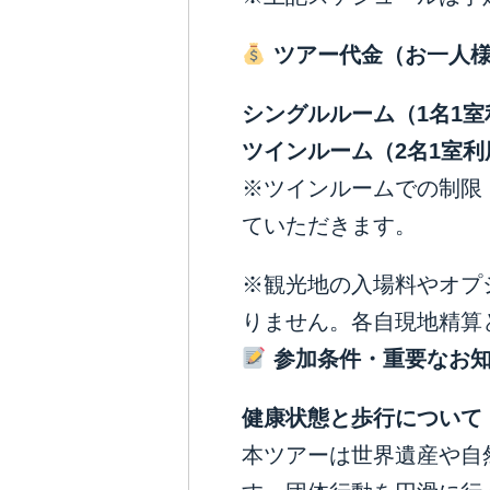
ツアー代金（お一人
シングルルーム（
1
名
1
室
ツインルーム（
2
名
1
室利
※ツインルームでの制限
ていただきます。
※観光地の入場料やオプシ
りません。各自現地精算
参加条件・重要なお
健康状態と歩行について
本ツアーは世界遺産や自