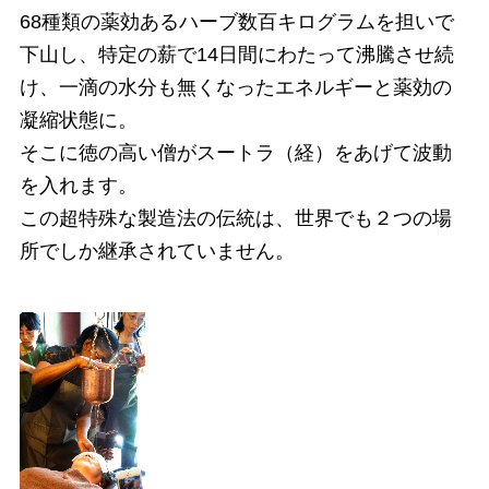
68種類の薬効あるハーブ数百キログラムを担いで
下山し、特定の薪で14日間にわたって沸騰させ続
け、一滴の水分も無くなったエネルギーと薬効の
凝縮状態に。
そこに徳の高い僧がスートラ（経）をあげて波動
を入れます。
この超特殊な製造法の伝統は、世界でも２つの場
所でしか継承されていません。