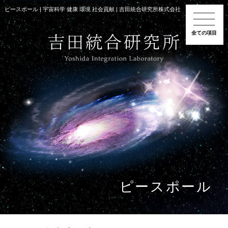
ピースポール | 宇宙科学 健康 環境 社会貢献 | 吉田統合研究所株式会社
全ての項目
ピースポール