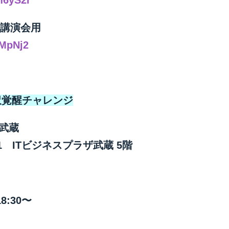
m6yS2r
ニ講演会用
JMpNj2
) 金沢覚醒チャレンジ
ラザ武蔵
1 ITビジネスプラザ武蔵 5階
8:30〜