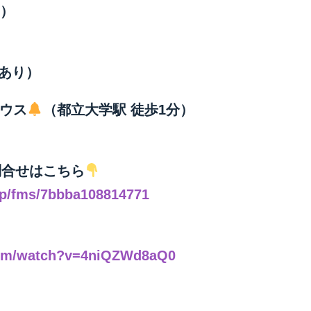
y）
長あり）
ハウス
（都立大学駅 徒歩1分）
合せはこちら
.jp/fms/7bbba108814771
com/watch?v=4niQZWd8aQ0