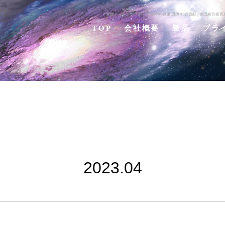
覚醒チャレンジ予約 | 宇宙科学 健康 環境 社会貢献 | 吉田統
TOP
会社概要
製品
プラ
2023.04