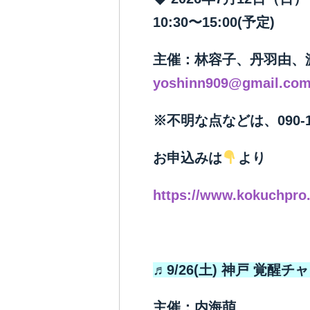
10:30〜15:00(予定)
主催：林容子、丹羽由、
yoshinn909@gmail.co
※不明な点などは、090-1
お申込みは
より
https://www.kokuchpro.
♬9/26(土) 神戸 覚醒チ
主催：内海萌