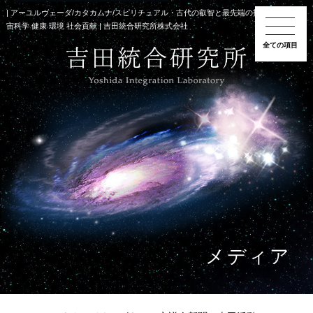
| アーユルヴェーダ/カタカムナ/スピリチュアル・古代の叡智と最先端の技術の融合 | 宇
宙科学 健康 環境 社会貢献 | 吉田統合研究所株式会社
全ての項目
メディア