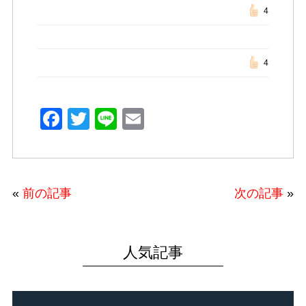
4
4
F
T
Li
E
a
wi
n
m
c
tt
e
ail
e
er
«
前の記事
次の記事
»
b
o
o
人気記事
k